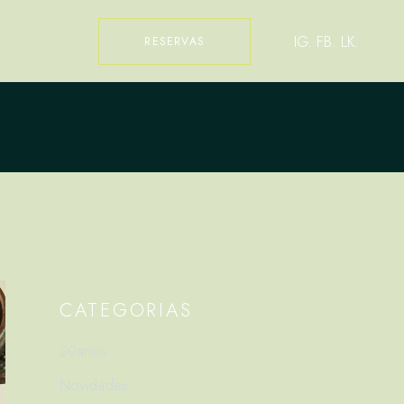
IG.
FB.
LK.
RESERVAS
CATEGORIAS
20anos
Novidades