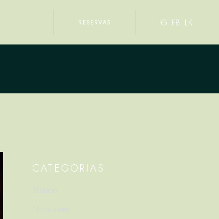
IG.
FB.
LK.
RESERVAS
CATEGORIAS
20anos
Novidades